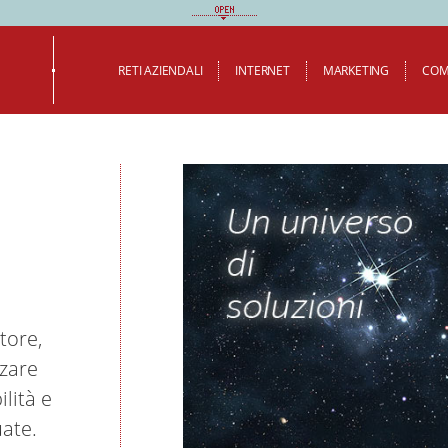
RETI AZIENDALI
INTERNET
MARKETING
COM
tore,
zzare
lità e
uate.