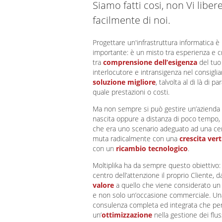
Siamo fatti cosi, non Vi liber
facilmente di noi.
Progettare un'infrastruttura informatica è u
importante: è un misto tra esperienza e cr
tra
comprensione dell’esigenza
del tuo
interlocutore e intransigenza nel consigliar
soluzione migliore
, talvolta al di là di p
quale prestazioni o costi.
Ma non sempre si può gestire un’azienda 
nascita oppure a distanza di poco tempo, 
che era uno scenario adeguato ad una cer
muta radicalmente con una
crescita vert
con un
ricambio tecnologico
.
Moltiplika ha da sempre questo obiettivo: 
centro dell’attenzione il proprio Cliente, 
valore
a quello che viene considerato un
e non solo un’occasione commerciale. Un
consulenza completa ed integrata che pe
un’
ottimizzazione
nella gestione dei flus