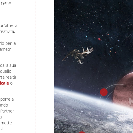
erete
n’attività
eatività,
lo per la
arametri
dalla sua
quello
ta realtà
icale
o
porre al
dando
 Partner
a
rmette
si