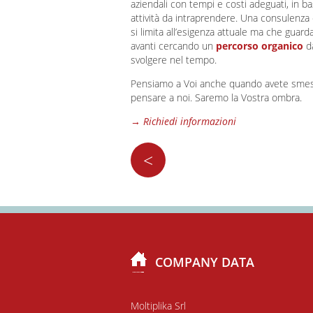
aziendali con tempi e costi adeguati, in ba
attività da intraprendere. Una consulenza
si limita all’esigenza attuale ma che guar
avanti cercando un
percorso organico
d
svolgere nel tempo.
Pensiamo a Voi anche quando avete smes
pensare a noi. Saremo la Vostra ombra.
→ Richiedi informazioni
<
COMPANY DATA
Moltiplika Srl