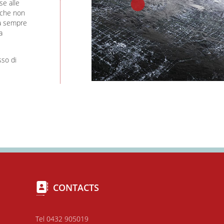
se alle
 che non
da sempre
a
so di
CONTACTS
Tel 0432 905019