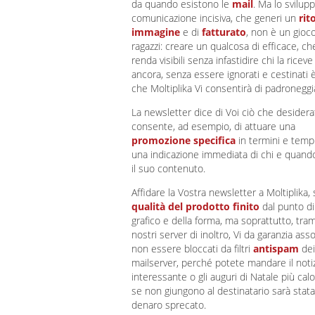
da quando esistono le
mail
. Ma lo svilup
comunicazione incisiva, che generi un
rit
immagine
e di
fatturato
, non è un gioc
ragazzi: creare un qualcosa di efficace, ch
renda visibili senza infastidire chi la ricev
ancora, senza essere ignorati e cestinati 
che Moltiplika Vi consentirà di padroneggi
La newsletter dice di Voi ciò che desiderat
consente, ad esempio, di attuare una
promozione specifica
in termini e tempi
una indicazione immediata di chi e quando
il suo contenuto.
Affidare la Vostra newsletter a Moltiplika, s
qualità del prodotto finito
dal punto di
grafico e della forma, ma soprattutto, tram
nostri server di inoltro, Vi da garanzia asso
non essere bloccati da filtri
antispam
dei
mailserver, perché potete mandare il notiz
interessante o gli auguri di Natale più cal
se non giungono al destinatario sarà stata
denaro sprecato.