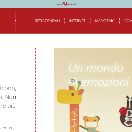
RETI AZIENDALI
INTERNET
MARKETING
COM
dicono,
io. Non
are più
 sempre,